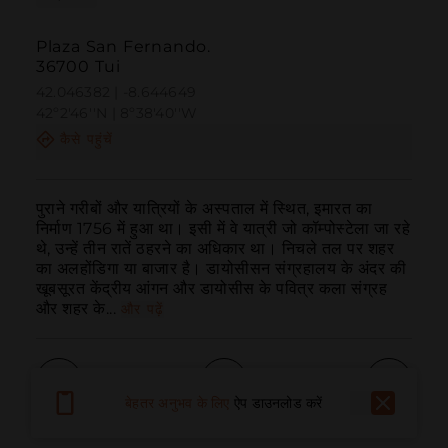
Plaza San Fernando.
36700 Tui
42.046382 | -8.644649
42º2'46''N | 8º38'40''W
कैसे पहुंचें
पुराने गरीबों और यात्रियों के अस्पताल में स्थित, इमारत का 
निर्माण 1756 में हुआ था। इसी में वे यात्री जो कॉम्पोस्टेला जा रहे 
थे, उन्हें तीन रातें ठहरने का अधिकार था। निचले तल पर शहर 
का अलहोंडिगा या बाजार है। डायोसीसन संग्रहालय के अंदर की 
खूबसूरत केंद्रीय आंगन और डायोसीस के पवित्र कला संग्रह 
और शहर के...
और पढ़ें
बेहतर अनुभव के लिए
ऐप डाउनलोड करें
बुलाना
ईमेल
वेबसाइट