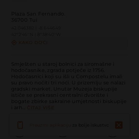
Plaza San Fernando.
36700 Tui
42.046382 | -8.644649
42º2'46''N | 8º38'40''W
KAKO DOĆI
Smješten u staroj bolnici za siromašne i 
hodočasnike, zgrada potječe iz 1756. 
Hodočasnici koji su išli u Compostelu imali 
su pravo noćiti tri noći. U prizemlju se nalazi 
gradski market. Unutar Muzeja biskupije 
ističe se prekrasni centralni dvorište i 
bogate zbirke sakralne umjetnosti biskupije 
i arh...
ČITAJ VIŠE
Preuzmi aplikaciju
za bolje iskustvo