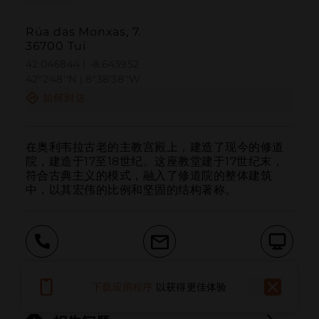
Rúa das Monxas, 7.
36700 Tui
42.046844 | -8.643952
42º2'48''N | 8º38'38''W
如何到达
在奥利韦拉古老的主教宫殿上，建造了现今的修道
院，建造于17至18世纪。这座教堂建于17世纪末，
符合古典主义的模式，融入了修道院的整体建筑
中，以其宏伟的比例和坚固的结构著称。
呼叫
电子邮件
网站
下载应用程序
以获得更佳体验