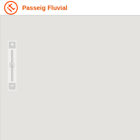
Passeig Fluvial
+
−