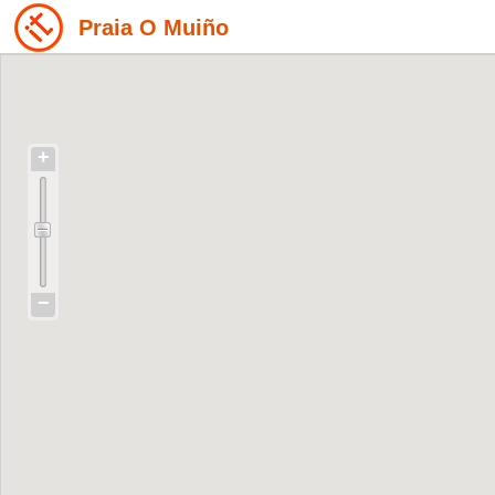
Praia O Muiño
+
−