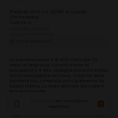
Praza do Reló s.n. 36780 A Guarda
(Pontevedra)
Guarda, A
41.907968 | -8.876291
41º54'28''N | 8º52'34''W
COME ARRIVARE
La sua estensione è di 400 metri per 25 
metri di larghezza. Il livello medio di 
occupazione è alto. Spiaggia protetta isolata 
senza passeggiata sul mare, insignita della 
bandiera blu, composta principalmente da 
sabbia bianca. Lo stato abituale del mare è 
acque tranquille.
Scarica l'app
per una migliore
esperienza