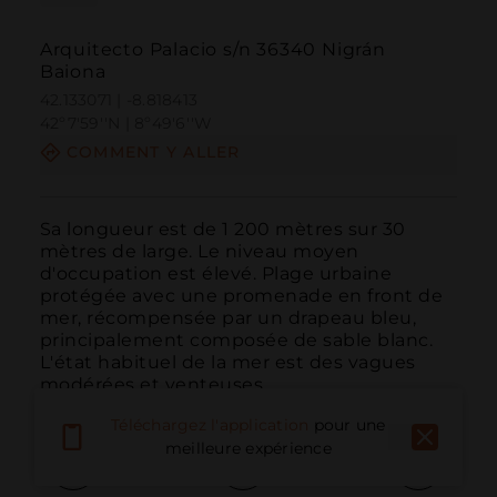
Arquitecto Palacio s/n 36340 Nigrán
Baiona
42.133071 | -8.818413
42º7'59''N | 8º49'6''W
COMMENT Y ALLER
Sa longueur est de 1 200 mètres sur 30 
mètres de large. Le niveau moyen 
d'occupation est élevé. Plage urbaine 
protégée avec une promenade en front de 
mer, récompensée par un drapeau bleu, 
principalement composée de sable blanc. 
L'état habituel de la mer est des vagues 
modérées et venteuses.
Téléchargez l'application
pour une
meilleure expérience