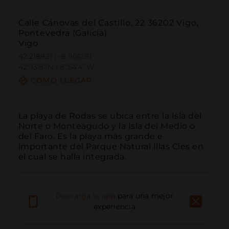
Calle Cánovas del Castillo, 22 36202 Vigo,
Pontevedra (Galicia)
Vigo
42.218931 | -8.901281
42º13'8''N | 8º54'4''W
CÓMO LLEGAR
La playa de Rodas se ubica entre la Isla del 
Norte o Monteagudo y la Isla del Medio o 
del Faro. Es la playa más grande e 
importante del Parque Natural Illas Cies en 
el cual se halla integrada.
Descarga la app
para una mejor
experiencia
Llamar
Email
Sitio Web