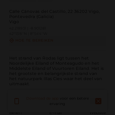
Calle Cánovas del Castillo, 22 36202 Vigo,
Pontevedra (Galicia)
Vigo
42.218931 | -8.901281
42º13'8''N | 8º54'4''W
HOE TE BEREIKEN
Het strand van Rodas ligt tussen het 
Noordelijke Eiland of Monteagudo en het 
Middelste Eiland of Vuurtoren Eiland. Het is 
het grootste en belangrijkste strand van 
het natuurpark Illas Cies waar het deel van 
uitmaakt.
Download de app
voor een betere
ervaring
Bellen
E-mail
Website