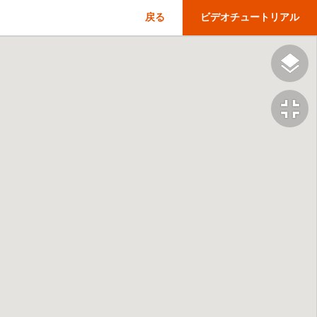
戻る
ビデオチュートリアル
fullscreen_exit