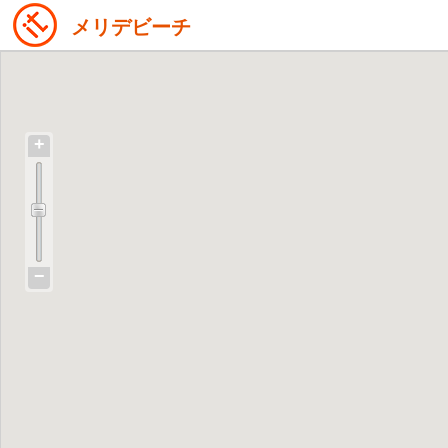
メリデビーチ
+
−