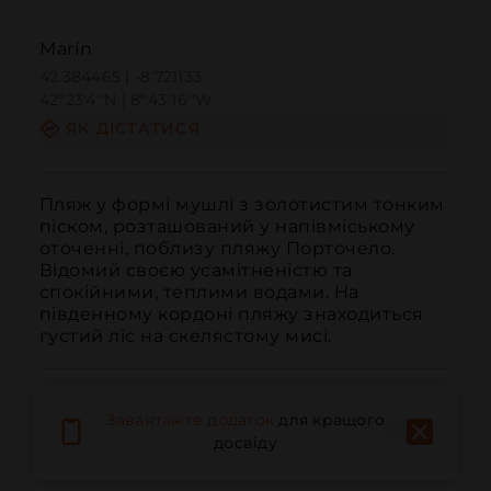
Marín
42.384465 | -8.721133
42º23'4''N | 8º43'16''W
ЯК ДІСТАТИСЯ
Пляж у формі мушлі з золотистим тонким 
піском, розташований у напівміському 
оточенні, поблизу пляжу Порточело. 
Відомий своєю усамітненістю та 
спокійними, теплими водами. На 
південному кордоні пляжу знаходиться 
густий ліс на скелястому мисі.
Завантажте додаток
для кращого
досвіду
Дзвонити
Електронна пошта
Веб-сайт