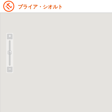
プライア・シオルト
+
−