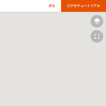
戻る
ビデオチュートリアル
fullscreen_exit