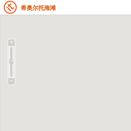
希奥尔托海滩
+
−