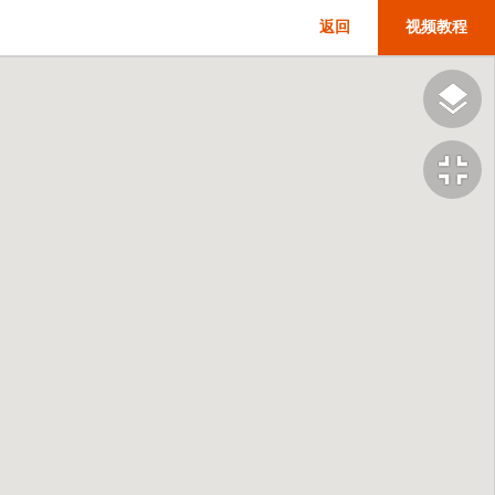
返回
视频教程
fullscreen_exit