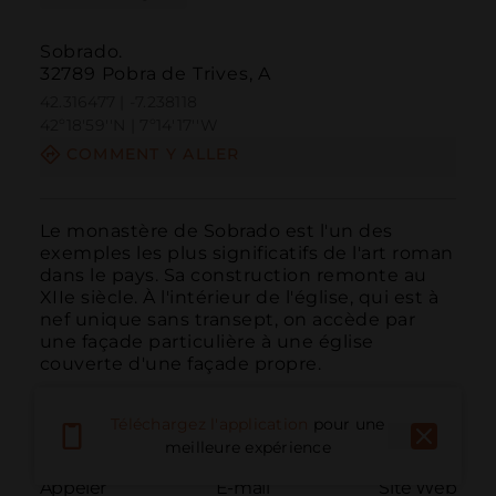
Sobrado.
32789 Pobra de Trives, A
42.316477 | -7.238118
42º18'59''N | 7º14'17''W
COMMENT Y ALLER
Le monastère de Sobrado est l'un des 
exemples les plus significatifs de l'art roman 
dans le pays. Sa construction remonte au 
XIIe siècle. À l'intérieur de l'église, qui est à 
nef unique sans transept, on accède par 
une façade particulière à une église 
couverte d'une façade propre.
Téléchargez l'application
pour une
meilleure expérience
Appeler
E-mail
Site Web