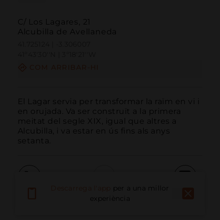
C/ Los Lagares, 21
Alcubilla de Avellaneda
41.725124 | -3.306007
41º43'30''N | 3º18'21''W
COM ARRIBAR-HI
El Lagar servia per transformar la raïm en vi i 
en orujada. Va ser construït a la primera 
meitat del segle XIX, igual que altres a 
Alcubilla, i va estar en ús fins als anys 
setanta.
Descarrega l'app
per a una millor
Trucar
Email
Lloc Web
experiència