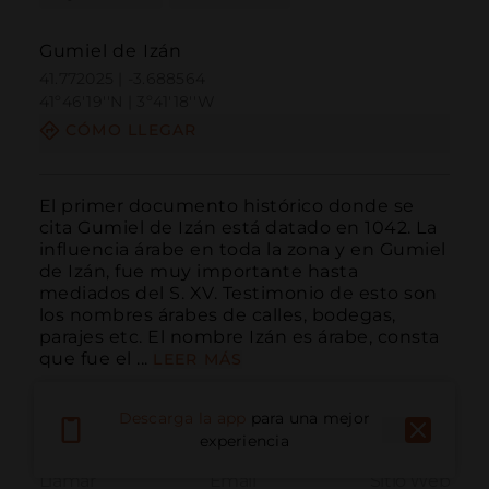
Gumiel de Izán
41.772025 | -3.688564
41º46'19''N | 3º41'18''W
CÓMO LLEGAR
El primer documento histórico donde se 
cita Gumiel de Izán está datado en 1042. La 
influencia árabe en toda la zona y en Gumiel 
de Izán, fue muy importante hasta 
mediados del S. XV. Testimonio de esto son 
los nombres árabes de calles, bodegas, 
parajes etc. El nombre Izán es árabe, consta 
que fue el ...
LEER MÁS
Descarga la app
para una mejor
experiencia
Llamar
Email
Sitio Web