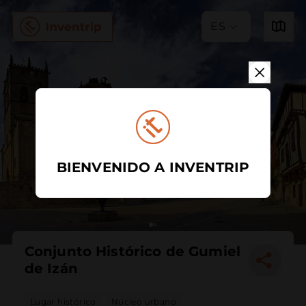
ES
BIENVENIDO A INVENTRIP
Conjunto Histórico de Gumiel
de Izán
Lugar histórico
Núcleo urbano