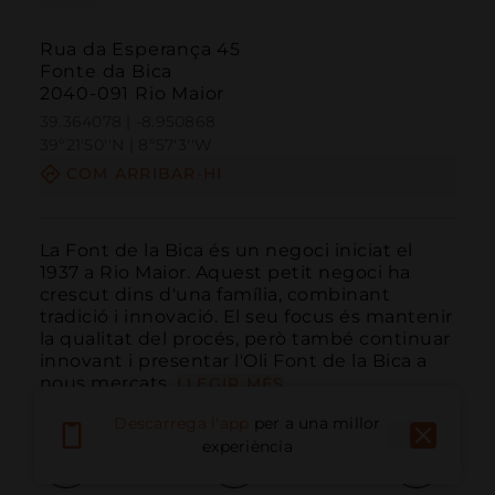
Rua da Esperança 45
Fonte da Bica
2040-091 Rio Maior
39.364078 | -8.950868
39º21'50''N | 8º57'3''W
COM ARRIBAR-HI
La Font de la Bica és un negoci iniciat el 
1937 a Rio Maior. Aquest petit negoci ha 
crescut dins d'una família, combinant 
tradició i innovació. El seu focus és mantenir 
la qualitat del procés, però també continuar 
innovant i presentar l'Oli Font de la Bica a 
nous mercats.
LLEGIR MÉS
Descarrega l'app
per a una millor
experiència