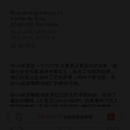
Rua da Esperança 45
Fonte da Bica
2040-091 Rio Maior
39.364078 | -8.950868
39º21'50''N | 8º57'3''W
如何到达
Bica泉源是一个1937年在里奥迈奥启动的业务。这
家小企业在家族内发展壮大，融合了传统和创新。
他们的重点是保持工艺的质量，同时不断创新，将
Bica泉源橄榄油推广到新的市场。

Bica泉源橄榄油是通过沉淀法艺术制作的，结合了
最好的橄榄（主要是Galega品种）的质量和几代人
智慧的秘密。只有这样才能提供一种正宗的橄榄
油，深受追求美味的人们喜爱。
下载应用程序
以获得更佳体验