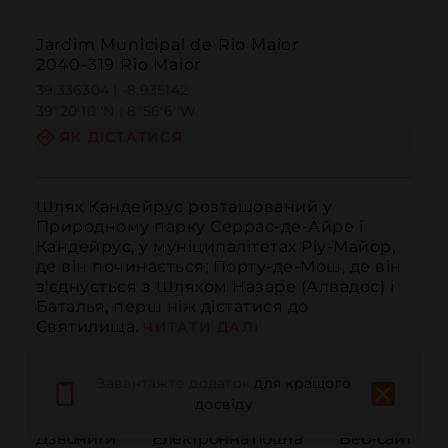
Jardim Municipal de Rio Maior
2040-319 Rio Maior
39.336304 | -8.935142
39º20'10''N | 8º56'6''W
ЯК ДІСТАТИСЯ
Шлях Кандейрус розташований у 
Природному парку Серрас-де-Айре і 
Кандейрус, у муніципалітетах Ріу-Майор, 
де він починається; Порту-де-Мош, де він 
з'єднується з Шляхом Назаре (Алвадос) і 
Баталья, перш ніж дістатися до 
Святилища.
ЧИТАТИ ДАЛІ
Завантажте додаток
для кращого
досвіду
Дзвонити
Електронна пошта
Веб-сайт