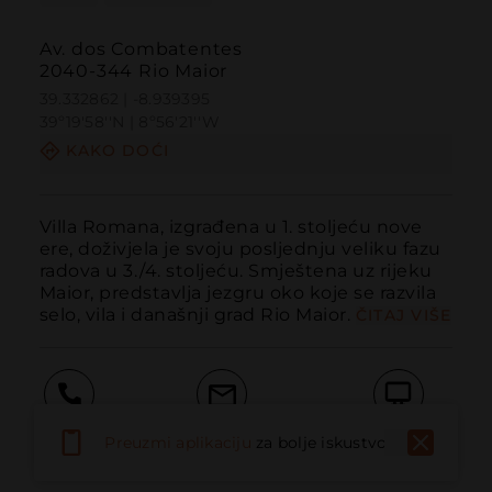
Av. dos Combatentes
2040-344 Rio Maior
39.332862 | -8.939395
39º19'58''N | 8º56'21''W
KAKO DOĆI
Villa Romana, izgrađena u 1. stoljeću nove 
ere, doživjela je svoju posljednju veliku fazu 
radova u 3./4. stoljeću. Smještena uz rijeku 
Maior, predstavlja jezgru oko koje se razvila 
selo, vila i današnji grad Rio Maior.
ČITAJ VIŠE
Pozvati
Email
Web stranica
Preuzmi aplikaciju
za bolje iskustvo