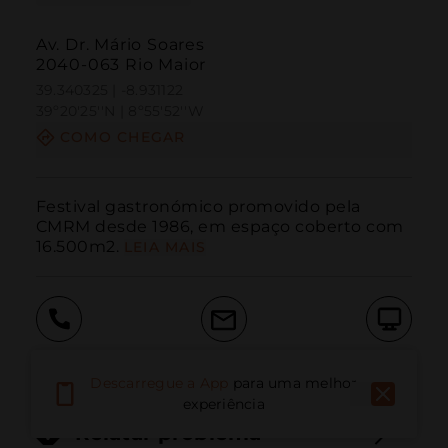
Av. Dr. Mário Soares
2040-063 Rio Maior
39.340325 | -8.931122
39º20'25''N | 8º55'52''W
COMO CHEGAR
Festival gastronómico promovido pela 
CMRM desde 1986, em espaço coberto com 
16.500m2.
LEIA MAIS
Ligar
E-mail
Site
Descarregue a App
para uma melhor
experiência
Relatar problema