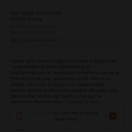
Via Appia Antica 136
00179 Roma
41.856005 | 12.515880
41º51'21''N | 12º30'57''E
COME ARRIVARE
Usate già come luogo funerario pagano, le 
Catacombe di San Sebastiano si 
trasformarono in necropoli cristiana verso la 
fine del II secolo, dedicate ai SS. Pietro e 
Paolo. Solo nel IV secolo le catacombe 
hanno preso la denominazione attuale che 
deriva dal nome del Santo che qui fu 
deposto dopo la mor...
LEGGI DI PIÙ
Scarica l'app
per una migliore
esperienza