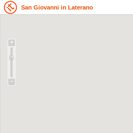
San Giovanni in Laterano
+
−