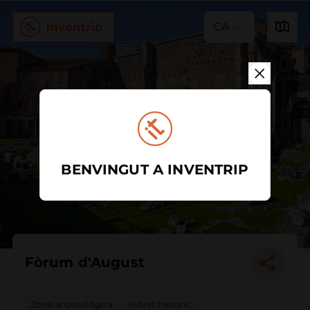
CA
BENVINGUT A INVENTRIP
Fòrum d'August
Zona arqueològica
Indret històric