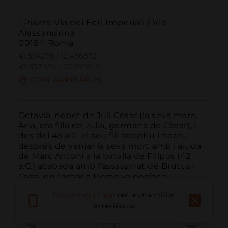
1 Piazza Via dei Fori Imperiali / Via
Alessandrina
00184 Roma
41.894278 | 12.486872
41º53'39''N | 12º29'12''E
COM ARRIBAR-HI
Octavià, nebot de Juli Cèsar (la seva mare, 
Àzia, era filla de Júlia, germana de Cèsar), i 
des del 45 a.C. el seu fill adoptiu i hereu, 
després de venjar la seva mort amb l'ajuda 
de Marc Antoni a la batalla de Filipos (42 
a.C.) acabada amb l'assassinat de Brutus i 
Cassi, en tornar a Roma va desfer e...
LLEGIR MÉS
Descarrega l'app
per a una millor
experiència