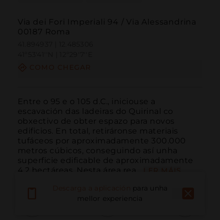
Via dei Fori Imperiali 94 / Via Alessandrina
00187 Roma
41.894937 | 12.485306
41º53'41''N | 12º29'7''E
COMO CHEGAR
Entre o 95 e o 105 d.C., iniciouse a 
escavación das ladeiras do Quirinal co 
obxectivo de obter espazo para novos 
edificios. En total, retiráronse materiais 
tufáceos por aproximadamente 300.000 
metros cúbicos, conseguindo así unha 
superficie edificable de aproximadamente 
4,2 hectáreas. Nesta área rea...
LER MÁIS
Descarga a aplicación
para unha
mellor experiencia