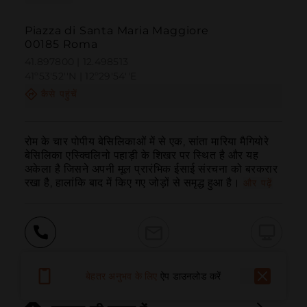
Piazza di Santa Maria Maggiore
00185 Roma
41.897800 | 12.498513
41º53'52''N | 12º29'54''E
कैसे पहुंचें
रोम के चार पोपीय बेसिलिकाओं में से एक, सांता मारिया मैगियोरे 
बेसिलिका एस्क्विलिनो पहाड़ी के शिखर पर स्थित है और यह 
अकेला है जिसने अपनी मूल प्रारंभिक ईसाई संरचना को बरकरार 
रखा है, हालांकि बाद में किए गए जोड़ों से समृद्ध हुआ है।
और पढ़ें
बुलाना
ईमेल
वेबसाइट
बेहतर अनुभव के लिए
ऐप डाउनलोड करें