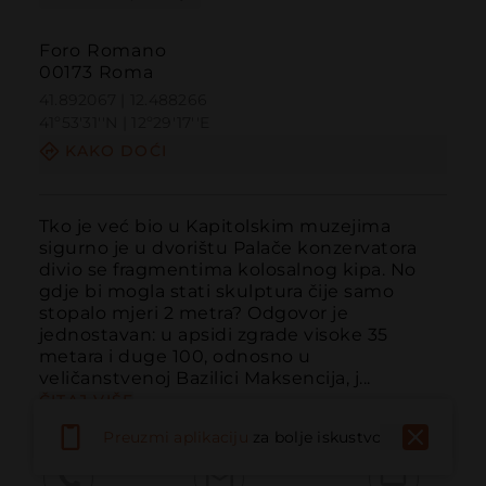
Foro Romano
00173 Roma
41.892067 | 12.488266
41º53'31''N | 12º29'17''E
KAKO DOĆI
Tko je već bio u Kapitolskim muzejima 
sigurno je u dvorištu Palače konzervatora 
divio se fragmentima kolosalnog kipa. No 
gdje bi mogla stati skulptura čije samo 
stopalo mjeri 2 metra? Odgovor je 
jednostavan: u apsidi zgrade visoke 35 
metara i duge 100, odnosno u 
veličanstvenoj Bazilici Maksencija, j...
ČITAJ VIŠE
Preuzmi aplikaciju
za bolje iskustvo