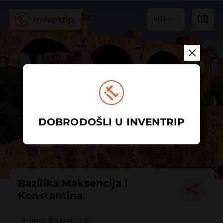
HR
DOBRODOŠLI U INVENTRIP
Bazilika Maksencija i
Konstantina
Arheološko područje