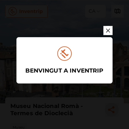
CA
BENVINGUT A INVENTRIP
Museu Nacional Romà -
Termes de Dioclecià
Museu