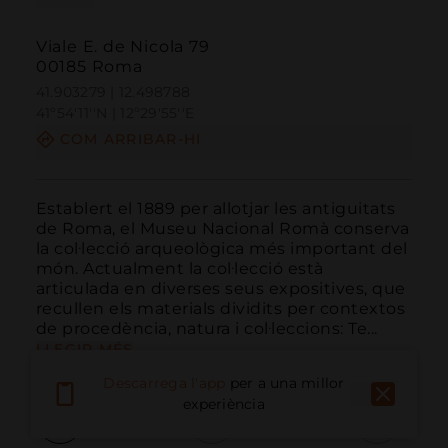
Viale E. de Nicola 79
00185 Roma
41.903279 | 12.498788
41º54'11''N | 12º29'55''E
COM ARRIBAR-HI
Establert el 1889 per allotjar les antiguitats 
de Roma, el Museu Nacional Romà conserva 
la col·lecció arqueològica més important del 
món. Actualment la col·lecció està 
articulada en diverses seus expositives, que 
recullen els materials dividits per contextos 
de procedència, natura i col·leccions: Te...
LLEGIR MÉS
Descarrega l'app
per a una millor
experiència