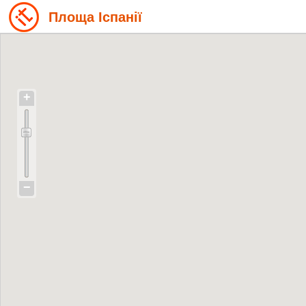
Площа Іспанії
+
−