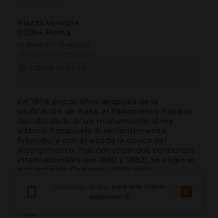
Piazza Venezia
00184 Roma
41.894547 | 12.483169
41º53'40''N | 12º28'59''E
CÓMO LLEGAR
En 1878, pocos años después de la 
unificación de Italia, el Parlamento Italiano 
decidió dedicar un monumento al rey 
Vittorio Emanuele II, recientemente 
fallecido, y con él a toda la época del 
Risorgimento. Tras convocar dos concursos 
internacionales (en 1880 y 1882), se eligió el 
proyecto de Giusepp...
LEER MÁS
Descarga la app
para una mejor
experiencia