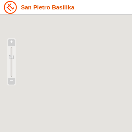
San Pietro Basilika
+
−