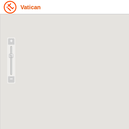
Vatican
+
−