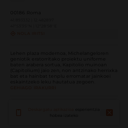
00186 Roma
41.893332 | 12.482897
41º53'35''N | 12º28'58''E
NOLA IRITSI
Lehen plaza modernoa, Michelangeloren 
geniotik eratorritako proiektu uniforme 
baten arabera sortua, Kapitolio muinoan 
(Capitolium) jaio zen, non antzinako herrixka 
bat eta hainbat tenplu erromatar jainkoei 
eskaintzeko leku hautatua zegoen.
GEHIAGO IRAKURRI
Deskargatu aplikazioa
esperientzia
hobea izateko
Deitu
E-posta
Webgunea