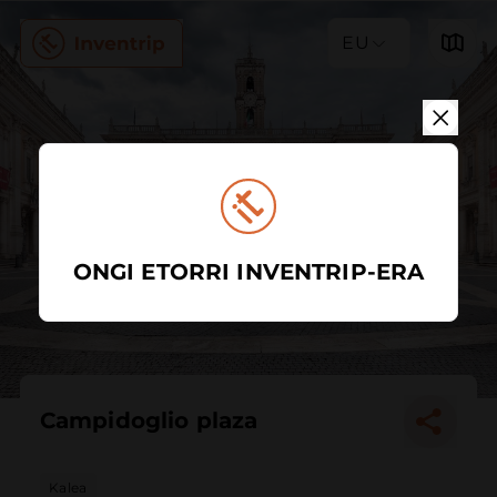
EU
ONGI ETORRI INVENTRIP-ERA
Campidoglio plaza
Kalea