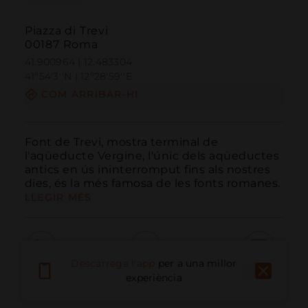
Piazza di Trevi
00187 Roma
41.900964 | 12.483304
41º54'3''N | 12º28'59''E
COM ARRIBAR-HI
Font de Trevi, mostra terminal de 
l'aqüeducte Vergine, l'únic dels aqüeductes 
antics en ús ininterromput fins als nostres 
dies, és la més famosa de les fonts romanes.
LLEGIR MÉS
Descarrega l'app
per a una millor
Trucar
Email
Lloc Web
experiència