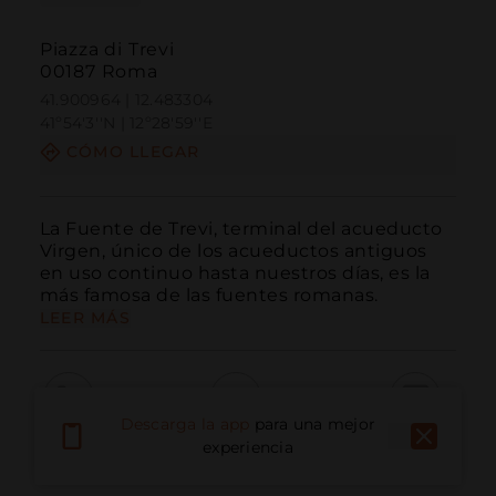
Piazza di Trevi
00187 Roma
41.900964 | 12.483304
41º54'3''N | 12º28'59''E
CÓMO LLEGAR
La Fuente de Trevi, terminal del acueducto 
Virgen, único de los acueductos antiguos 
en uso continuo hasta nuestros días, es la 
más famosa de las fuentes romanas.
LEER MÁS
Descarga la app
para una mejor
Llamar
Email
Sitio Web
experiencia