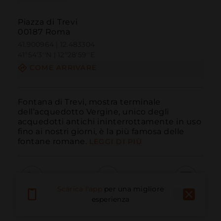
Piazza di Trevi
00187 Roma
41.900964 | 12.483304
41º54'3''N | 12º28'59''E
COME ARRIVARE
Fontana di Trevi, mostra terminale 
dell’acquedotto Vergine, unico degli 
acquedotti antichi ininterrottamente in uso 
fino ai nostri giorni, è la più famosa delle 
fontane romane.
LEGGI DI PIÙ
Scarica l'app
per una migliore
Chiama
E-mail
Sito Web
esperienza