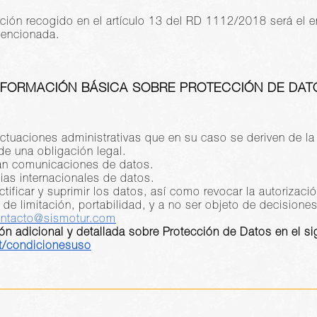
ción recogido en el artículo 13 del RD 1112/2018 será el e
mencionada.
NFORMACIÓN BÁSICA SOBRE PROTECCIÓN DE DAT
 actuaciones administrativas que en su caso se deriven de la
de una obligación legal.
arán comunicaciones de datos.
ias internacionales de datos.
tificar y suprimir los datos, así como revocar la autorizació
s de limitación, portabilidad, y a no ser objeto de decision
ntacto@sismotur.com
ón adicional y detallada sobre Protección de Datos en el si
nt/condicionesuso