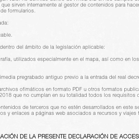
 que sirven internamente al gestor de contenidos para hace
de formularios.
ada:
cable.
dentro del ámbito de la legislación aplicable:
rafía, utilizados especialmente en el mapa, así como en los
media pregrabado antiguo previo a la entrada del real decr
r archivos ofimáticos en formato PDF u otros formatos publi
2018 que no cumplan en su totalidad todos los requisitos d
tenidos de terceros que no estén desarrollados en este serv
os y enlaces a páginas web asociados a recursos y viajes tu
ACIÓN DE LA PRESENTE DECLARACIÓN DE ACCESI