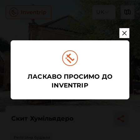
UK
ЛАСКАВО ПРОСИМО ДО
INVENTRIP
Скит Хумільядеро
Релігійна будівля