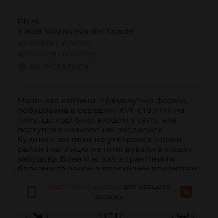
Plaza
37658 Villanueva del Conde
40.509838 | -6.011709
40º30'35''N | 6º0'42''W
ЯК ДІСТАТИСЯ
Маленька каплиця прямокутної форми, 
побудована в середині XVII століття на 
тому, що тоді було входом у село, але 
поступово навколо неї зводилися 
будинки, аж поки не утворився новий 
район і каплицю не інтегрували в міську 
забудову. Вона має зал з гранітними 
блоками та дахом з двосхилим покриттям, 
її ...
ЧИТАТИ ДАЛІ
Завантажте додаток
для кращого
досвіду