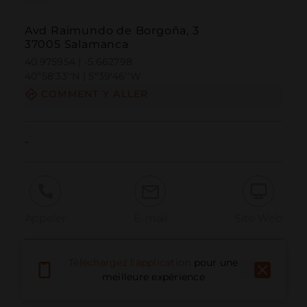
Avd Raimundo de Borgoña, 3
37005 Salamanca
40.975954 | -5.662798
40º58'33''N | 5º39'46''W
COMMENT Y ALLER
-
Appeler
E-mail
Site Web
Téléchargez l'application
pour une
Signaler un problème
meilleure expérience