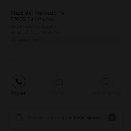
Plaza del Mercado, 14
37002 Salamanca
40.964916 | -5.662567
40º57'53''N | 5º39'45''W
KAKO DOĆI
-
Pozvati
Email
Web stranica
Prijaviti problem
Preuzmi aplikaciju
za bolje iskustvo