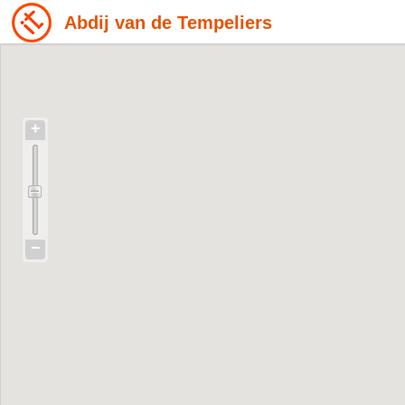
Abdij van de Tempeliers
+
−