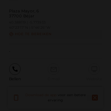
Plaza Mayor, 6
37700 Béjar
40.388119 | -5.773933
40º23'17''N | 5º46'26''W
HOE TE BEREIKEN
-
Bellen
E-mail
Website
Download de app
voor een betere
Probleem melden
ervaring