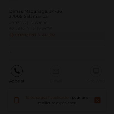
Dimas Madariaga, 34-36
37005 Salamanca
40.971153 | -5.659696
40º58'16''N | 5º39'34''W
COMMENT Y ALLER
-
Appeler
E-mail
Site Web
Téléchargez l'application
pour une
Signaler un problème
meilleure expérience