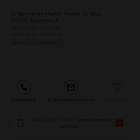
C/ Bernardo Martin Perez, 13, Bajo
37005 Salamanca
40.970526 | -5.663092
40º58'13''N | 5º39'47''W
ЯК ДІСТАТИСЯ
-
Дзвонити
Електронна пошта
Веб-сайт
Завантажте додаток
для кращого
Повідомити про проблему
досвіду