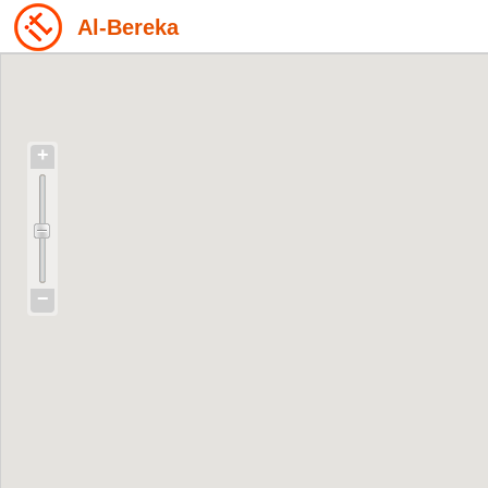
Al-Bereka
+
−