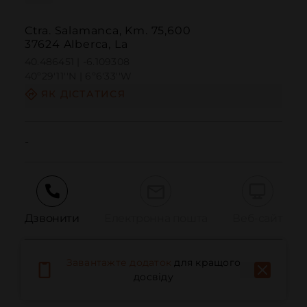
Ctra. Salamanca, Km. 75,600
37624 Alberca, La
40.486451 | -6.109308
40º29'11''N | 6º6'33''W
ЯК ДІСТАТИСЯ
-
Дзвонити
Електронна пошта
Веб-сайт
Завантажте додаток
для кращого
Повідомити про проблему
досвіду