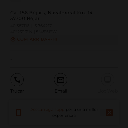
Cv- 186 Béjar ¿ Navalmoral Km. 14
37700 Béjar
40.387116 | -5.764217
40º23'13''N | 5º45'51''W
COM ARRIBAR-HI
-
Trucar
Email
Lloc Web
Descarrega l'app
per a una millor
Informar problema
experiència