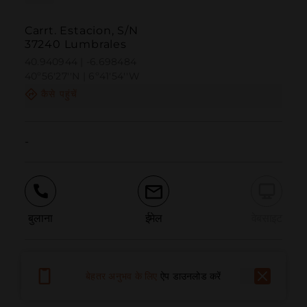
Carrt. Estacion, S/N
37240 Lumbrales
40.940944 | -6.698484
40º56'27''N | 6º41'54''W
कैसे पहुंचें
-
बुलाना
ईमेल
वेबसाइट
समस्या की सूचना दें
बेहतर अनुभव के लिए
ऐप डाउनलोड करें