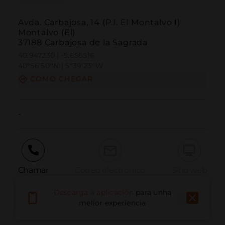
Avda. Carbajosa, 14 (P.I. El Montalvo I)
Montalvo (El)
37188 Carbajosa de la Sagrada
40.947230 | -5.656516
40º56'50''N | 5º39'23''W
COMO CHEGAR
-
Chamar
Correo electrónico
Sitio web
Descarga a aplicación
para unha
mellor experiencia
Informar dun problema