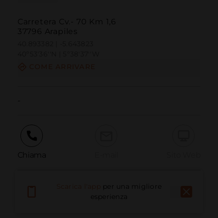
Carretera Cv.- 70 Km 1,6
37796 Arapiles
40.893382 | -5.643823
40º53'36''N | 5º38'37''W
COME ARRIVARE
-
Chiama
E-mail
Sito Web
Scarica l'app
per una migliore
Segnala problema
esperienza